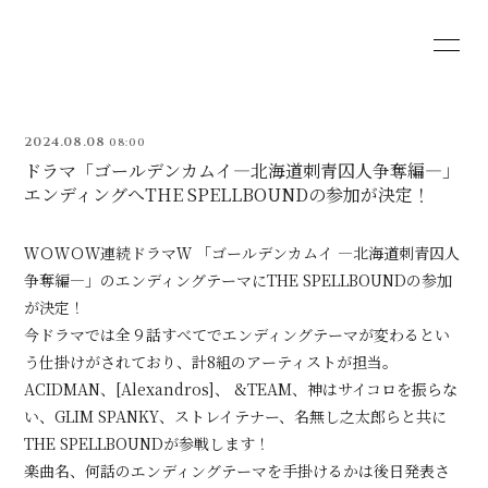
HOME
BLOG
2024.08.08
08:00
MOVIE
RADIO
ドラマ「ゴールデンカムイ―北海道刺青囚人争奪編―」
エンディングへTHE SPELLBOUNDの参加が決定！
PHOTO
Q&A
ＷＯＷＯＷ連続ドラマＷ 「ゴールデンカムイ ―北海道刺青囚人
争奪編―」のエンディングテーマにTHE SPELLBOUNDの参加
が決定！
今ドラマでは全９話すべてでエンディングテーマが変わるとい
う仕掛けがされており、計8組のアーティストが担当。
会員登録
ログイン
ACIDMAN、[Alexandros]、 &TEAM、神はサイコロを振らな
い、GLIM SPANKY、ストレイテナー、名無し之太郎らと共に
THE SPELLBOUNDが参戦します！
楽曲名、何話のエンディングテーマを手掛けるかは後日発表さ