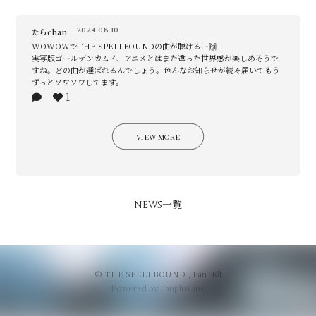
2024.08.10
たらchan
WOWOWでTHE SPELLBOUNDの曲が聴けるー🙌
実写版ゴールデンカムイ、アニメとはまた違った世界感が楽しめそうで
すね。どの曲が選ばれるんでしょう。色んなお知らせが続々届いてもう
ずっとソワソワしてます。
1
VIEW MORE
NEWS一覧
© THE SPELLBOUND ,
Fan+Kit
Powered by Fanplus.inc