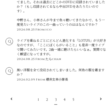
てました。それは過去にどこかのDVDに収録されていました
か？（もし収録されてるなら中古DVDをあたりたいので
す）。
中野さん、小林さんが今まで色々聴いてきたなかで、もう一
度見たいライブのこの一曲っていうのははなんですか？
2024.08.25
From ico
ライブを重ねるごとにどんどん進化する「LOTUS」が大好き
なのですが、「ここにぼくらがいること」も是非一度ライブ
で聞いてみたいです。2曲一緒に聴けたらいいなぁ。質問でな
く願望になってますが。
2024.08.25
From たらchan
黒い洋服を全て没収されてしまいました。何色の服を着ます
か？
2024.02.09
From 櫻井文幸小隊長
1
2
3
4
5