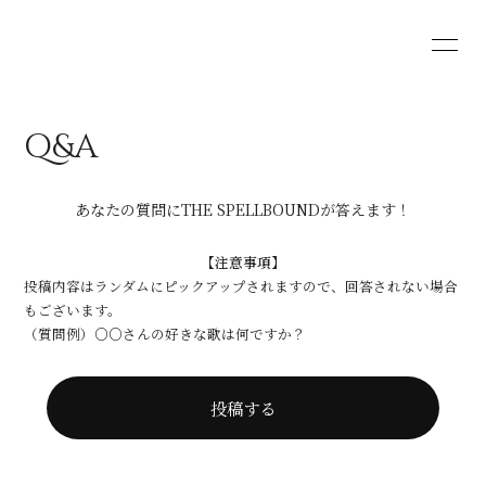
HOME
BLOG
Q&A
MOVIE
RADIO
あなたの質問にTHE SPELLBOUNDが答えます！
PHOTO
Q&A
【注意事項】
投稿内容はランダムにピックアップされますので、回答されない場合
もございます。
（質問例）○○さんの好きな歌は何ですか？
会員登録
ログイン
投稿する