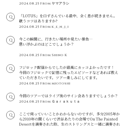
2024.08.25
From ヤマアラシ
「LOTUS」を口ずさんでいる最中、全く息が続きません。
歌うコツはありますか?
2024.08.25
From k_e_n_j_i
今この瞬間に、行きたい場所や見たい景色…
思い浮かぶのはどこでしょうか？
2024.08.25
From Shino K
フジロック配信からでしたが最高にカッコよかったです！
今回のフジロックで記憶に残ったエピソードなどあれば教え
ていただきたいです。ツアー楽しみにしてます。
2024.08.25
From miotoshi
今回のツアーではライブ後のサイン会ありますでしょうか？
2024.08.25
From Ｇａｒａｋｕｔａ
ここで伺っていいことかわからないのですが、多分2005年か
ら2010年の間くらいで渋谷あたりの会場でOn The Painted
Desertを演奏された際、生のストリングスと一緒に演奏され