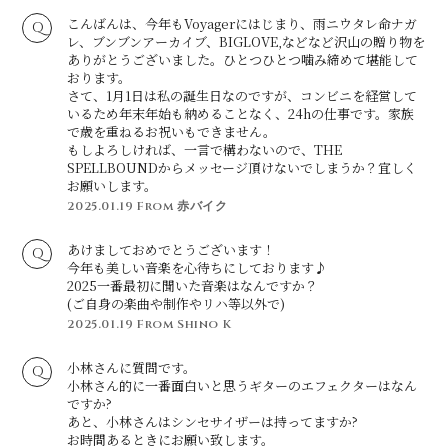
こんばんは、今年もVoyagerにはじまり、雨ニウタレ命ナガ
レ、ブンブンアーカイブ、BIGLOVE,などなど沢山の贈り物を
ありがとうございました。ひとつひとつ噛み締めて堪能して
おります。
さて、1月1日は私の誕生日なのですが、コンビニを経営して
いるため年末年始も納めることなく、24hの仕事です。家族
で歳を重ねるお祝いもできません。
もしよろしければ、一言で構わないので、THE
SPELLBOUNDからメッセージ頂けないでしまうか？宜しく
お願いします。
2025.01.19
From 赤バイク
あけましておめでとうございます！
今年も美しい音楽を心待ちにしております♪
2025一番最初に聞いた音楽はなんですか？
(ご自身の楽曲や制作やリハ等以外で)
2025.01.19
From Shino K
小林さんに質問です。
小林さん的に一番面白いと思うギターのエフェクターはなん
ですか?
あと、小林さんはシンセサイザーは持ってますか?
お時間あるときにお願い致します。