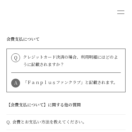
HOME
BLOG
会費支払について
MOVIE
RADIO
クレジットカード決済の場合、利用明細にはどのよ
Q
PHOTO
Q&A
うに記載されますか？
A
「Ｆａｎｐｌｕｓファンクラブ」と記載されます。
会員登録
ログイン
【会費支払について】に関する他の質問
会費とお支払い方法を教えてください。
Q.